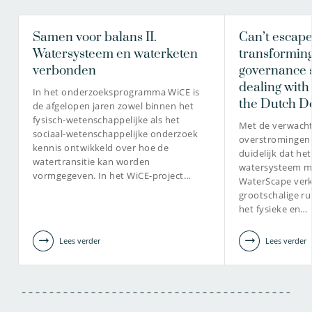
Samen voor balans II.
Can’t escap
Watersysteem en waterketen
transformin
verbonden
governance 
dealing with
In het onderzoeksprogramma WiCE is
the Dutch D
de afgelopen jaren zowel binnen het
fysisch-wetenschappelijke als het
Met de verwach
sociaal-wetenschappelijke onderzoek
overstromingen 
kennis ontwikkeld over hoe de
duidelijk dat he
watertransitie kan worden
watersysteem mo
vormgegeven. In het WiCE-project…
WaterScape ver
grootschalige rui
het fysieke en…
Lees verder
Lees verder