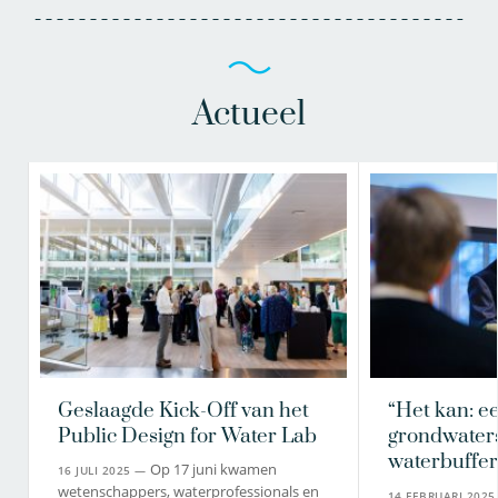
Actueel
Geslaagde Kick-Off van het
“Het kan: e
Public Design for Water Lab
grondwaters
waterbuffer
Op 17 juni kwamen
16 JULI 2025 —
wetenschappers, waterprofessionals en
14 FEBRUARI 202