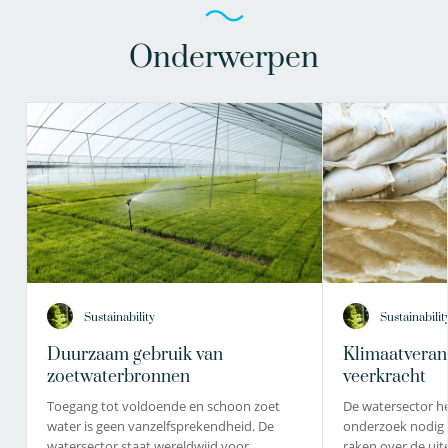
Onderwerpen
Sustainability
Sustainabilit
Duurzaam gebruik van
Klimaatveran
zoetwaterbronnen
veerkracht
Toegang tot voldoende en schoon zoet
De watersector he
water is geen vanzelfsprekendheid. De
onderzoek nodig
watersector staat wereldwijd voor…
raken over de ui