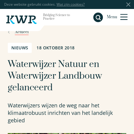
Deze website gebruikt cookies.
Wat zijn cookies?
Bridging Science to
Sluiten
Menu
Practice
Actueel
NIEUWS
18 OKTOBER 2018
Waterwijzer Natuur en
Waterwijzer Landbouw
gelanceerd
Waterwijzers wijzen de weg naar het
klimaatrobuust inrichten van het landelijk
gebied