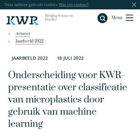
Deze website gebruikt cookies.
Wat zijn cookies?
Bridging Science to
Sluiten
Menu
Practice
Actueel
Jaarbeeld 2022
JAARBEELD 2022
18 JULI 2022
Onderscheiding voor KWR-
presentatie over classificatie
van microplastics door
gebruik van machine
learning