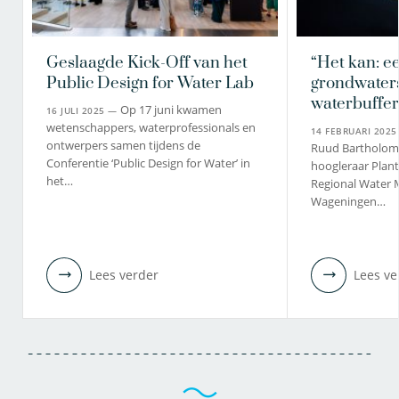
Geslaagde Kick-Off van het
“Het kan: e
Public Design for Water Lab
grondwaters
waterbuffer
Op 17 juni kwamen
16 JULI 2025 —
wetenschappers, waterprofessionals en
14 FEBRUARI 202
ontwerpers samen tijdens de
Ruud Bartholom
Conferentie ‘Public Design for Water’ in
hoogleraar Plant
het…
Regional Water 
Wageningen…
Lees verder
Lees ve