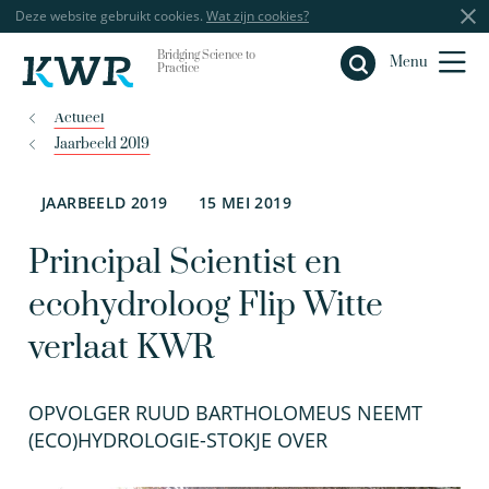
Deze website gebruikt cookies.
Wat zijn cookies?
Bridging Science to
Sluiten
Menu
Practice
Actueel
Jaarbeeld 2019
JAARBEELD 2019
15 MEI 2019
Principal Scientist en
ecohydroloog Flip Witte
verlaat KWR
OPVOLGER RUUD BARTHOLOMEUS NEEMT
(ECO)HYDROLOGIE-STOKJE OVER