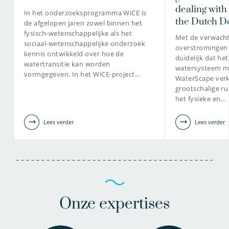
dealing with
In het onderzoeksprogramma WiCE is
the Dutch D
de afgelopen jaren zowel binnen het
fysisch-wetenschappelijke als het
Met de verwach
sociaal-wetenschappelijke onderzoek
overstromingen 
kennis ontwikkeld over hoe de
duidelijk dat he
watertransitie kan worden
watersysteem mo
vormgegeven. In het WiCE-project…
WaterScape ver
grootschalige rui
het fysieke en…
Lees verder
Lees verder
Onze expertises