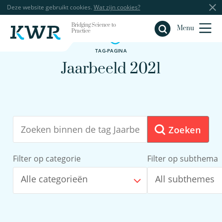
Deze website gebruikt cookies.
Wat zijn cookies?
Bridging Science to
Sluiten
Menu
Practice
TAG-PAGINA
Jaarbeeld 2021
Zoeken
Filter op categorie
Filter op subthema
Alle categorieën
All subthemes