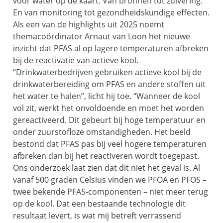
voor water op de kaart. Van bronnen tot zuivering.
En van monitoring tot gezondheidskundige effecten.
Als een van de highlights uit 2025 noemt
themacoördinator Arnaut van Loon het nieuwe
inzicht dat
PFAS al op lagere temperaturen afbreken
bij de reactivatie van actieve kool
.
“Drinkwaterbedrijven gebruiken actieve kool bij de
drinkwaterbereiding om PFAS en andere stoffen uit
het water te halen”, licht hij toe. “Wanneer de kool
vol zit, werkt het onvoldoende en moet het worden
gereactiveerd. Dit gebeurt bij hoge temperatuur en
onder zuurstofloze omstandigheden. Het beeld
bestond dat PFAS pas bij veel hogere temperaturen
afbreken dan bij het reactiveren wordt toegepast.
Ons onderzoek laat zien dat dit niet het geval is. Al
vanaf 500 graden Celsius vinden we PFOA en PFOS –
twee bekende PFAS-componenten – niet meer terug
op de kool. Dat een bestaande technologie dit
resultaat levert, is wat mij betreft verrassend