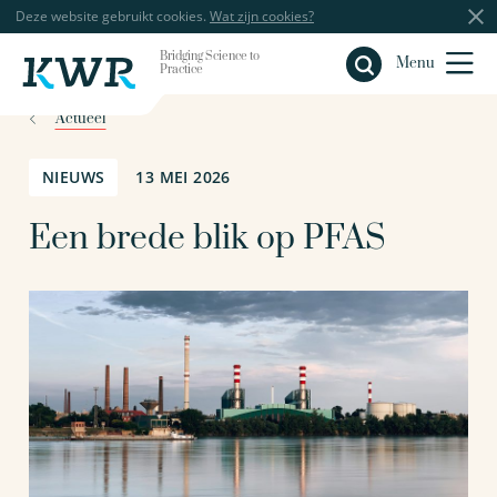
Deze website gebruikt cookies.
Wat zijn cookies?
Bridging Science to
Sluiten
Menu
Practice
Actueel
NIEUWS
13 MEI 2026
Een brede blik op PFAS