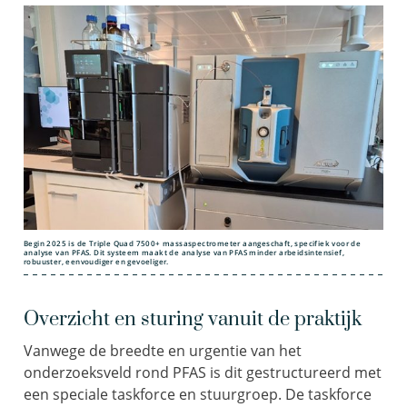
Begin 2025 is de Triple Quad 7500+ massaspectrometer aangeschaft, specifiek voor de
analyse van PFAS. Dit systeem maakt de analyse van PFAS minder arbeidsintensief,
robuuster, eenvoudiger en gevoeliger.
Overzicht en sturing vanuit de praktijk
Vanwege de breedte en urgentie van het
onderzoeksveld rond PFAS is dit gestructureerd met
een speciale taskforce en stuurgroep. De taskforce