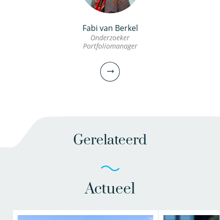
Fabi van Berkel
Onderzoeker
Portfoliomanager
Gerelateerd
Actueel
Fabi van Berkel
Onderzoeker
Portfoliomanager