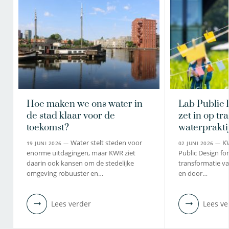
030-6069571
fabi.van.berkel@kwrwater.nl
bekijk profiel
Hoe maken we ons water in
Lab Public 
de stad klaar voor de
zet in op tr
toekomst?
waterprakti
Water stelt steden voor
K
19 JUNI 2026 —
02 JUNI 2026 —
enorme uitdagingen, maar KWR ziet
Public Design fo
daarin ook kansen om de stedelijke
transformatie va
omgeving robuuster en…
en door…
Lees verder
Lees ve