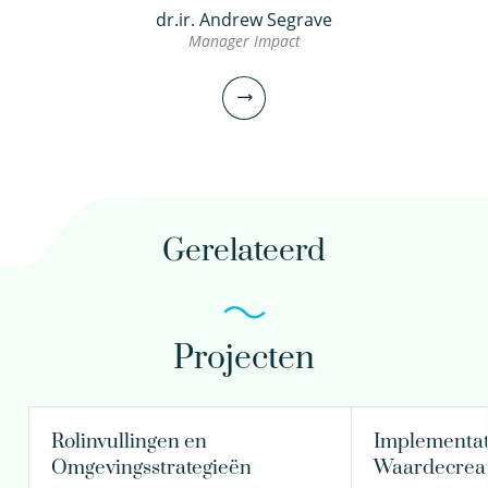
dr.ir. Andrew Segrave
Manager Impact
Gerelateerd
Projecten
dr.ir. Andrew Segrave
Manager Impact
Rolinvullingen en
Implementat
Omgevingsstrategieën
Waardecreat