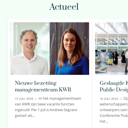
Actueel
Nieuwe bezetting
Geslaagde K
managementteam KWR
Public Desi
In het managementteam
Op
13 JULI 2026 —
16 JULI 2025 —
van KWR zijn twee vacante functies
wetenschappers,
ingevuld. Per 1 juli is Andrew Segrave
ontwerpers same
gestart als…
Conferentie ‘Publ
het…