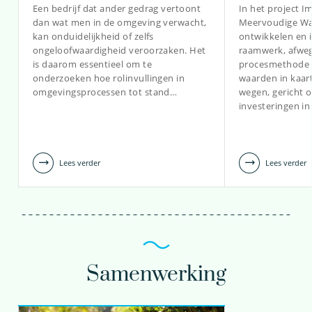
Een bedrijf dat ander gedrag vertoont
In het project 
030-6069546
dan wat men in de omgeving verwacht,
Meervoudige Wa
kan onduidelijkheid of zelfs
ontwikkelen en
Andrew.Segrave@kwrwater.nl
ongeloofwaardigheid veroorzaken. Het
raamwerk, afwe
is daarom essentieel om te
procesmethode
bekijk profiel
onderzoeken hoe rolinvullingen in
waarden in kaart
omgevingsprocessen tot stand…
wegen, gericht 
investeringen in
Lees verder
Lees verder
Samenwerking