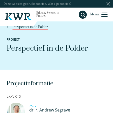
Deze website gebruikt cookies.
Wat zijn cookies?
Bridging Science to
Sluiten
Menu
Practice
Perspectief in de Polder
PROJECT
Perspectief in de Polder
Projectinformatie
EXPERTS
dr.ir. Andrew Segrave