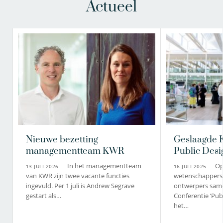
Actueel
Nieuwe bezetting
Geslaagde K
managementteam KWR
Public Desi
In het managementteam
Op
13 JULI 2026 —
16 JULI 2025 —
van KWR zijn twee vacante functies
wetenschappers,
ingevuld. Per 1 juli is Andrew Segrave
ontwerpers same
gestart als…
Conferentie ‘Publ
het…