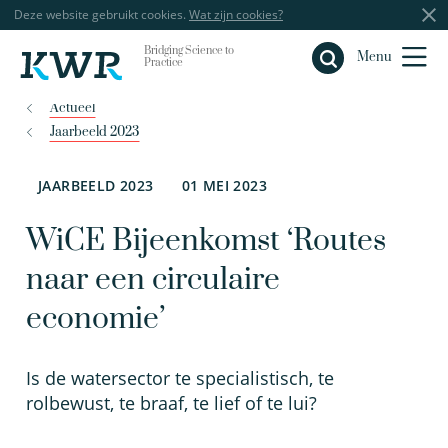
Deze website gebruikt cookies.
Wat zijn cookies?
Bridging Science to
Sluiten
Menu
Practice
Actueel
Jaarbeeld 2023
JAARBEELD 2023
01 MEI 2023
WiCE Bijeenkomst ‘Routes
naar een circulaire
economie’
Is de watersector te specialistisch, te
rolbewust, te braaf, te lief of te lui?