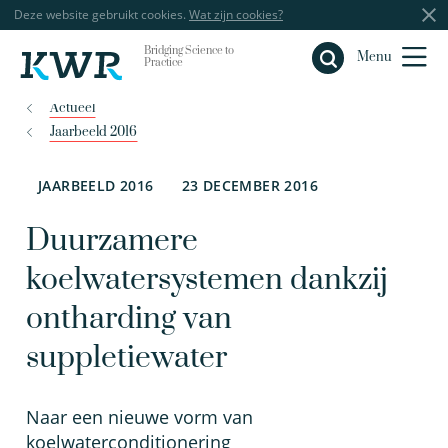
Deze website gebruikt cookies.
Wat zijn cookies?
Bridging Science to
Sluiten
Menu
Practice
Actueel
Jaarbeeld 2016
JAARBEELD 2016
23 DECEMBER 2016
Duurzamere
koelwatersystemen dankzij
ontharding van
suppletiewater
Naar een nieuwe vorm van
koelwaterconditionering