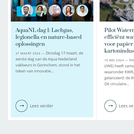
BLOG
AquaNL dag 1: Lachgas,
Pilot Water
legionella en nature‑based
efficiënt 
oplossingen
voor papier
kartonindus
Dinsdag 17 maart, de
27 MAART 2026 —
eerste dag van de Aqua Nederland
In
15 MEI 2024 —
vakbeurs in Gorinchem, stond in het
(IWE) heeft sam
teken van innovatie…
waaronder KWR, 
gelanceerd: de 
Dit circulaire…
Lees verder
Lees ve