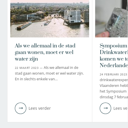
Als we allemaal in de stad
Symposium
gaan wonen, moet er wel
Drinkwater
water zijn
komen we tot
Nederlande
Als we allemaal in de
22 MAART 2023 —
stad gaan wonen, moet er wel water zijn.
24 FEBRUARI 202
En in slechts enkele van…
drinkwaterexper
Vlaanderen heb
het Symposium 
dinsdag 7 februa
Lees verder
Lees ve