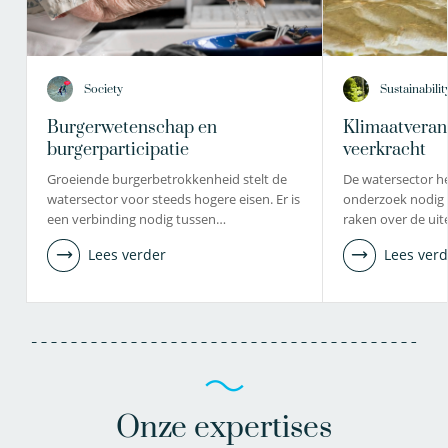
Society
Sustainabilit
Burgerwetenschap en
Klimaatveran
burgerparticipatie
veerkracht
Groeiende burgerbetrokkenheid stelt de
De watersector he
watersector voor steeds hogere eisen. Er is
onderzoek nodig
een verbinding nodig tussen…
raken over de ui
Lees verder
Lees verd
Onze expertises