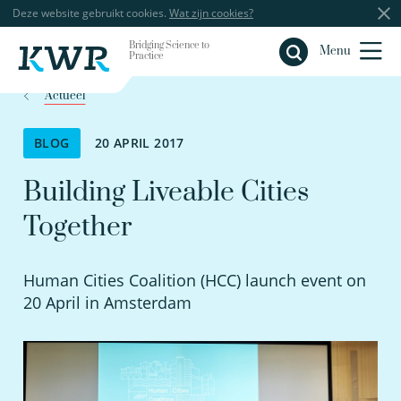
Deze website gebruikt cookies.
Wat zijn cookies?
Bridging Science to
Sluiten
Menu
Practice
Actueel
BLOG
20 APRIL 2017
Building Liveable Cities
Together
Human Cities Coalition (HCC) launch event on
20 April in Amsterdam