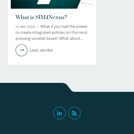
What is SIM4Nexus?
What if you had the power
15 MEI 2020 —
to create integrated policies on the most
pressing societal issues? What about…
Lees verder