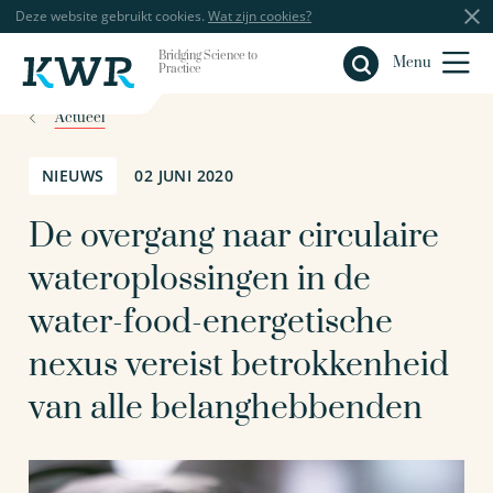
Deze website gebruikt cookies.
Wat zijn cookies?
Bridging Science to
Sluiten
Menu
Practice
Actueel
NIEUWS
02 JUNI 2020
De overgang naar circulaire
wateroplossingen in de
water-food-energetische
nexus vereist betrokkenheid
van alle belanghebbenden