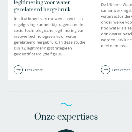
legitimering voor water
De Ultieme Water
gerelateerd hergebruik
samenwerkingstra
watersector die 
030-6069583
Institutioneel vertrouwen en wet- en
onder welke voo
regelgeving kunnen bijdragen aan de
rioolwater als a
socio-technologische legitimering van
Jos.Frijns@kwrwater.nl
drinkwater besc
nieuwe technologieën voor water
worden. KWR nee
gerelateerd hergebruik. In deze studie
bekijk profiel
deel namens…
zijn 12 legitimeringsstrategieën
geïdentificeerd (zie figuur)…
Lees verder
Lees verder
Onze expertises