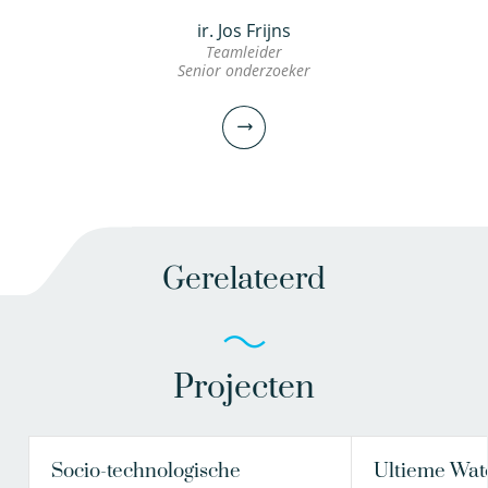
ir. Jos Frijns
Teamleider
Senior onderzoeker
Gerelateerd
Projecten
ir. Jos Frijns
Teamleider
Senior onderzoeker
Socio-technologische
Ultieme Wat