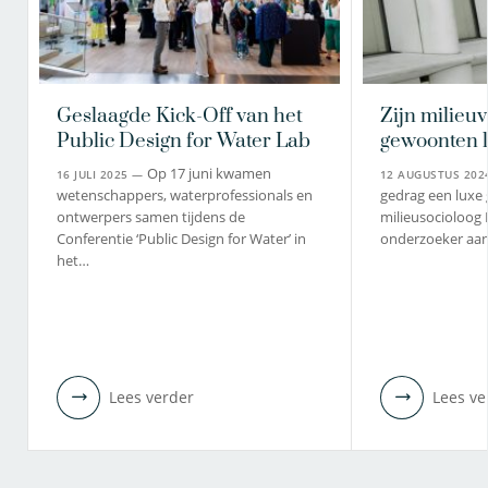
Geslaagde Kick-Off van het
Zijn milieuv
Public Design for Water Lab
gewoonten 
Op 17 juni kwamen
16 JULI 2025 —
12 AUGUSTUS 20
wetenschappers, waterprofessionals en
gedrag een luxe 
ontwerpers samen tijdens de
milieusocioloog
Conferentie ‘Public Design for Water’ in
onderzoeker aan
het…
Lees verder
Lees ve