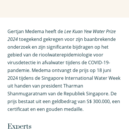
G
ertjan Medema heeft de
Lee
Kuan
Yew
Water
Prize
2024
toegekend gekregen voor zijn baanbrekend
e
onderzoek en zijn significante bijdragen op het
gebied van
de
riool
water
epidemiologie voor
virusdetectie in afvalwater tijdens de COVID-19-
pandemie.
Medema
ontvangt
de prijs
op 18 juni
2024
tijdens de Singapore International Water Week
uit handen van
p
resident
Tharman
Shanmugaratnam
van de Republiek Singapore.
De
prijs bestaat uit
een geld
bedrag
van S
$
300.000, een
certificaat en een gouden medaill
e
.
Experts