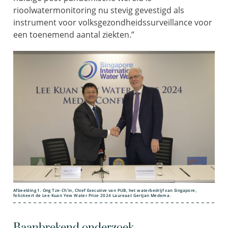
riool
watermonitoring nu stevig gevestigd als
instrument voor volksgezondheids
surveillance
voor
een toenemend aantal ziekten
.
”
Afbeelding 1. Ong Tze-Ch’in, Chief Executive van PUB, het waterbedrijf van Singapore,
feliciteert de Lee Kuan Yew Water Prize 2024 Laureaat Gertjan Medema.
Baanbrekend onderzoek