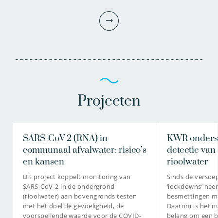
Projecten
SARS-CoV-2 (RNA) in
KWR onderste
prof.dr. Gertjan
communaal afvalwater: risico’s
Medema
detectie van
en kansen
rioolwater
Principal microbiologist
Dit project koppelt monitoring van
Sinds de versoe
SARS-CoV-2 in de ondergrond
‘lockdowns’ nee
(rioolwater) aan bovengronds testen
besmettingen me
met het doel de gevoeligheid, de
Daarom is het n
030-6069653
voorspellende waarde voor de COVID-
belang om een b