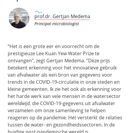
prof.dr. Gertjan Medema
Principal microbiologist
“Het is
een
grote eer en voorrecht om de
prestigieuze Lee
Kuan
Yew
Water
Prize
te
ontvange
n”, zegt Gertjan Medema
.
“
Deze prijs
betekent erkenning voor
het innovatieve gebruik
van afvalwater als een bron van gegevens voor
trends in de COVID-19-circulatie in onze
steden en
kleine gemeenten
. Ik zie het ook als erkenning voor
het harde werk van vele mensen in de watersector
wereldwijd
, die COVID-19-gegevens uit afvalwater
verzamelen om onze samenleving te helpen
reageren op de pandemie.
Het
versterkt de
relaties
tussen de water- en gezondheidssectoren. In de
huidige post-pandemische wereld is