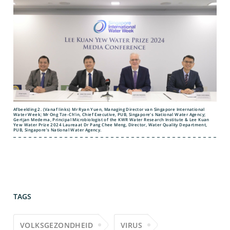
Afbeelding 2. (Vanaf links) Mr Ryan Yuen, Managing Director van Singapore International
Water Week; Mr Ong Tze-Ch’in, Chief Executive, PUB, Singapore’s National Water Agency;
Gertjan Medema, Principal Microbiologist of the KWR Water Research Institute & Lee Kuan
Yew Water Prize 2024 Laureaat Dr Pang Chee Meng, Director, Water Quality Department,
PUB, Singapore’s National Water Agency.
TAGS
VOLKSGEZONDHEID
VIRUS