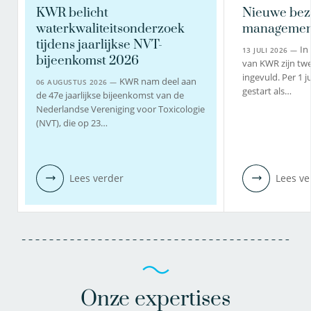
KWR belicht
Nieuwe bez
waterkwaliteitsonderzoek
managemen
tijdens jaarlijkse NVT-
In
13 JULI 2026 —
bijeenkomst 2026
van KWR zijn twe
ingevuld. Per 1 j
KWR nam deel aan
06 AUGUSTUS 2026 —
gestart als…
de 47e jaarlijkse bijeenkomst van de
Nederlandse Vereniging voor Toxicologie
(NVT), die op 23…
Lees verder
Lees ve
Onze expertises