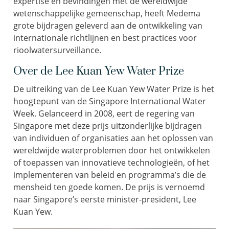
expertise en bevindingen met de wereldwijde
wetenschappelijke gemeenschap, heeft
Medema
grote bijdragen geleverd aan de ontwikkeling van
internationale richtlijnen en
best
practices
voor
rioolwatersurveillance
.
Over de Lee
Kuan
Yew
Water
Prize
D
e
uitreiking van de
Lee
Kuan
Yew
Water
Prize
is
het
hoogtepunt van de Singapore International Water
Week
.
Gelanceerd in 2008
, eert de regering van
Singapore
met deze prijs
uitzonderlijke bijdragen
van
individuen of organisaties
aan
het oplossen van
wereldwijde waterproblemen door het ontwikkelen
of toepassen van innovatieve technologieën, of het
implementeren van beleid en programma’s die de
mensheid ten goede komen.
De prijs is vernoemd
naar
Singapore’s
eerste minister-president, Lee
Kuan
Yew
.