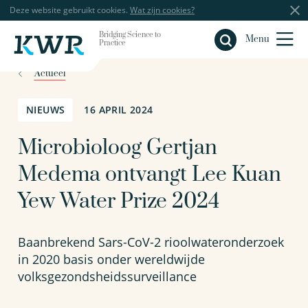
Deze website gebruikt cookies.
Wat zijn cookies?
Bridging Science to
Sluiten
Menu
Practice
Actueel
NIEUWS
16 APRIL 2024
Microbioloog Gertjan
Medema ontvangt Lee Kuan
Yew Water Prize 2024
Baanbrekend Sars-CoV-2 rioolwateronderzoek
in 2020 basis onder wereldwijde
volksgezondsheidssurveillance