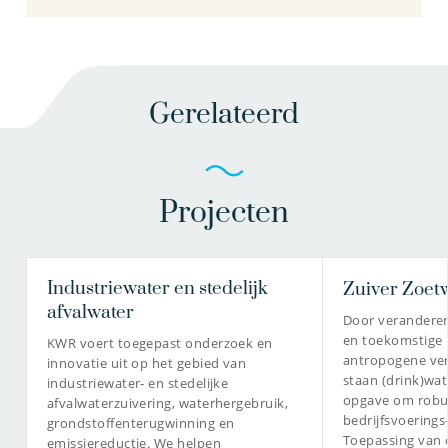
Gerelateerd
Projecten
Industriewater en stedelijk
Zuiver Zoet
afvalwater
Door verandere
en toekomstige 
KWR voert toegepast onderzoek en
antropogene verv
innovatie uit op het gebied van
staan (drink)wa
industriewater- en stedelijke
opgave om robu
afvalwaterzuivering, waterhergebruik,
bedrijfsvoerings
grondstoffenterugwinning en
Toepassing van
emissiereductie. We helpen