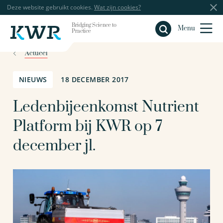
Deze website gebruikt cookies.
Wat zijn cookies?
Bridging Science to
Sluiten
Menu
Practice
Actueel
NIEUWS
18 DECEMBER 2017
Ledenbijeenkomst Nutrient
Platform bij KWR op 7
december jl.