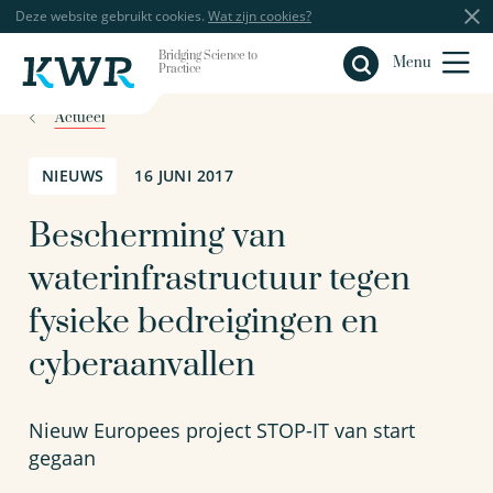
Deze website gebruikt cookies.
Wat zijn cookies?
Bridging Science to
Sluiten
Menu
Practice
Actueel
NIEUWS
16 JUNI 2017
Bescherming van
waterinfrastructuur tegen
fysieke bedreigingen en
cyberaanvallen
Nieuw Europees project STOP-IT van start
gegaan