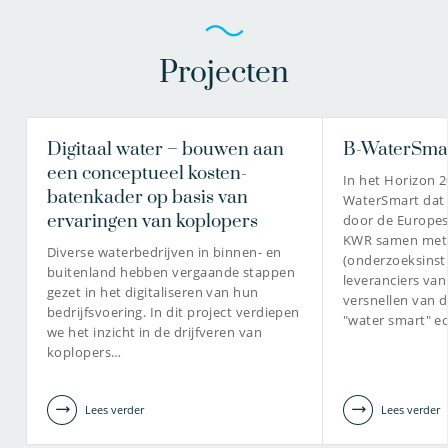
Projecten
Digitaal water – bouwen aan
B-WaterSma
een conceptueel kosten-
In het Horizon 2
batenkader op basis van
WaterSmart dat 
ervaringen van koplopers
door de Europe
KWR samen met 
Diverse waterbedrijven in binnen- en
(onderzoeksinsti
buitenland hebben vergaande stappen
leveranciers van
gezet in het digitaliseren van hun
versnellen van d
bedrijfsvoering. In dit project verdiepen
"water smart" 
we het inzicht in de drijfveren van
koplopers…
Lees verder
Lees verder