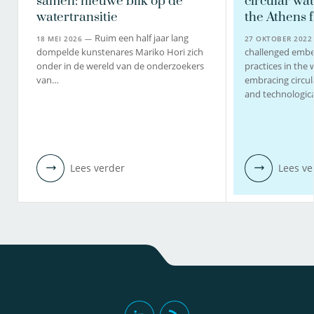
samen: nieuwe blik op de
circular wat
watertransitie
the Athens f
Ruim een half jaar lang
18 MEI 2026 —
27 OKTOBER 202
dompelde kunstenares Mariko Hori zich
challenged embe
onder in de wereld van de onderzoekers
practices in the 
van…
embracing circul
and technologic
Lees verder
Lees ve