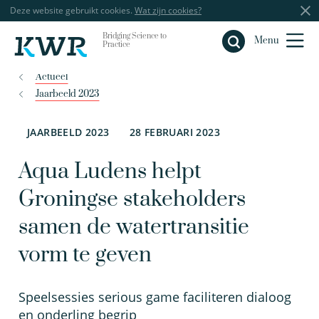
Deze website gebruikt cookies.
Wat zijn cookies?
Bridging Science to
Sluiten
Menu
Practice
Actueel
Jaarbeeld 2023
JAARBEELD 2023
28 FEBRUARI 2023
Aqua Ludens helpt
Groningse stakeholders
samen de watertransitie
vorm te geven
Speelsessies serious game faciliteren dialoog
en onderling begrip