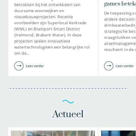
games bete
betrokken bij het ontwikkelen van
duurzame woonwijken en
De toepassing v
nieuwbouwprojecten. Recente
andere decision
voorbeelden zijn Superlocal Kerkrade
drinkwaterbedri
(WML) en Brainport Smart District
strategische be
(Helmond, Brabant Water). In deze
vraagstukken vo
projecten spelen innovatieve
assetmanagement
watertechnologieën een belangrijke rol
resulteert in de
om de…
Lees verder
Lees verder
Actueel