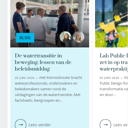
BLOG
De watertransitie in
Lab Public 
beweging: lessen van de
zet in op tr
beleidsmiddag
waterprakti
Het Kennisdossier bracht
K
25 JUNI 2026 —
02 JUNI 2026 —
waterprofessionals, onderzoekers en
Public Design fo
beleidsmakers samen rond de
transformatie va
uitdagingen van de watertransitie. Met
en door…
factsheets, leergroepen en…
Lees verder
Lees ve