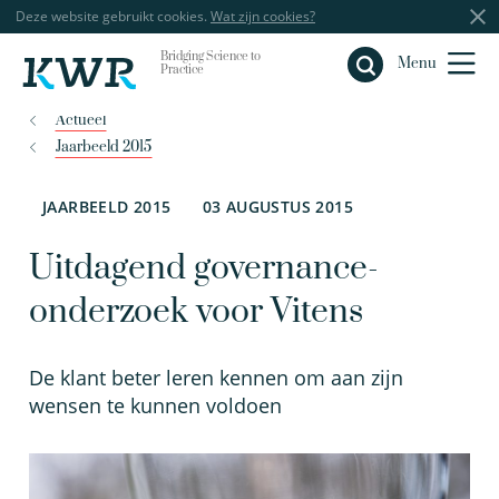
Deze website gebruikt cookies.
Wat zijn cookies?
Bridging Science to
Sluiten
Menu
Practice
Actueel
Jaarbeeld 2015
JAARBEELD 2015
03 AUGUSTUS 2015
Uitdagend governance-
onderzoek voor Vitens
De klant beter leren kennen om aan zijn
wensen te kunnen voldoen