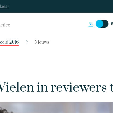
kies?
NL
actice
eeld 2016
Nieuws
ielen in reviewers 