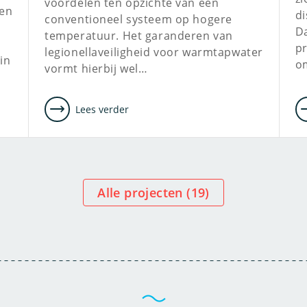
voordelen ten opzichte van een
een
di
conventioneel systeem op hogere
D
temperatuur. Het garanderen van
pr
legionellaveiligheid voor warmtapwater
in
o
vormt hierbij wel…
Lees verder
Alle projecten (
19
)