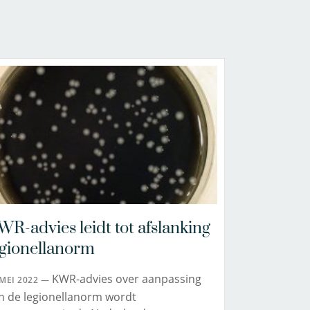
WR-advies leidt tot afslanking
egionellanorm
KWR-advies over aanpassing
 MEI 2022 —
n de legionellanorm wordt