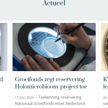
Actueel
d
Groeifonds zegt reservering
K
Holomicrobioom-project toe
l
Toekenning reservering
17 JULI 2023 —
24
Nationaal Groeifonds moet Nederland
va