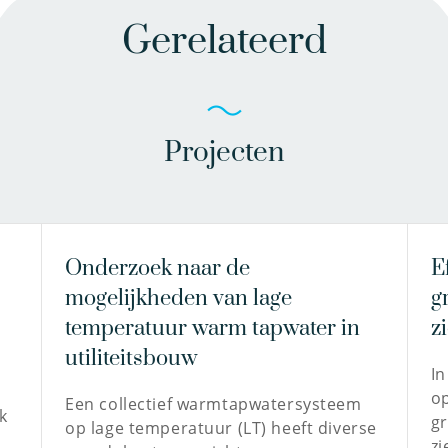
Gerelateerd
Projecten
Onderzoek naar de
E
mogelijkheden van lage
g
temperatuur warm tapwater in
z
utiliteitsbouw
In
o
Een collectief warmtapwatersysteem
k
gr
op lage temperatuur (LT) heeft diverse
zi