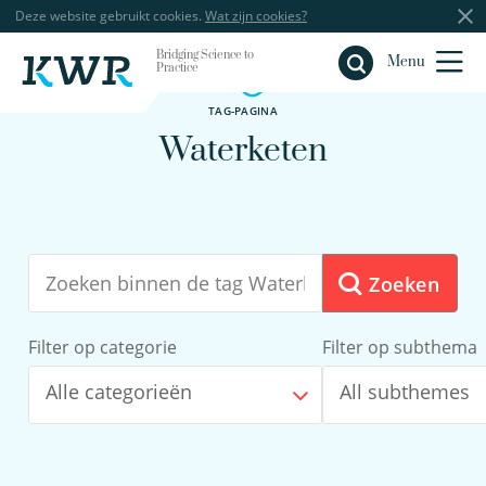
Deze website gebruikt cookies.
Wat zijn cookies?
Bridging Science to
Sluiten
Menu
Practice
TAG-PAGINA
Waterketen
Zoeken
Filter op categorie
Filter op subthema
Alle categorieën
All subthemes