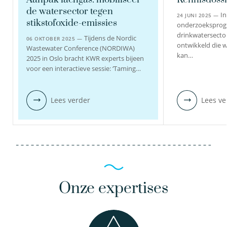
de watersector tegen
bekijk profiel
In
24 JUNI 2025 —
stikstofoxide-emissies
onderzoekspro
drinkwatersector
Tijdens de Nordic
06 OKTOBER 2025 —
ontwikkeld die w
Wastewater Conference (NORDIWA)
kan…
2025 in Oslo bracht KWR experts bijeen
voor een interactieve sessie: ‘Taming…
Lees verder
Lees ve
Onze expertises