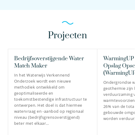
Projecten
Bedrijfsoverstijgende Water
WarmingUP 
Match Maker
Opslag Opsc
(WarmingU
In het Waterwijs Verkennend
Onderzoek wordt een nieuwe
Ondergrondse w
methodiek ontwikkeld om
geothermie zijn 
geoptimaliseerde en
verduurzaming 
toekomstbestendige infrastructuur te
warmtevoorzieni
ontwerpen. Het doel is dat hiermee
26% van de tota
watervraag en -aanbod op regionaal
gebouwde omgev
niveau (bedrijfsgrensoverstijgend)
worden verduu
beter met elkaar…