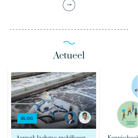
Actueel
Alex Hockin MSc
Onderzoeker
BLOG
030-6069620
alex.hockin@kwrwater.nl
Aanpak lachgas: mobiliseer
Kennisdossi