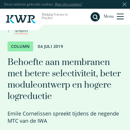
Deze website gebruikt cookies.
Wat zijn cookies?
Bridging Science to
Sluiten
Menu
Practice
Actueel
COLUMN
04 JULI 2019
Behoefte aan membranen
met betere selectiviteit, beter
moduleontwerp en hogere
logreductie
Emile Cornelissen spreekt tijdens de negende
MTC van de IWA