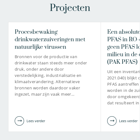
Projecten
Procesbewaking
Een absolute
drinkwaterzuiveringen met
PFAS in RO-
natuurlijke virussen
geen PFAS lo
milieu in de
Bronnen voor de productie van
(PAK PFAS)
drinkwater staan steeds meer onder
druk, onder andere door
Uit een inventar
verstedelijking, industrialisatie en
2021.040) blijkt
klimaatverandering. Alternatieve
PFAS aantreffen
bronnen worden daardoor vaker
worden in de zu
ingezet, maar zijn vaak meer…
door omgekeerd
dat resulteert i
Lees verder
Lees verder