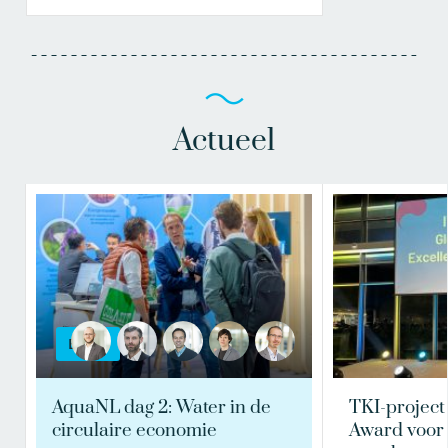
Actueel
BLOG
AquaNL dag 2: Water in de
TKI-project
circulaire economie
Award voor 