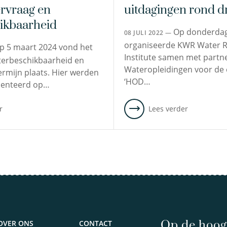
ervraag en
uitdagingen rond d
ikbaarheid
Op donderdag
08 JULI 2022 —
organiseerde KWR Water 
p 5 maart 2024 vond het
Institute samen met partn
erbeschikbaarheid en
Wateropleidingen voor de 
ermijn plaats. Hier werden
‘HOD…
senteerd op…
r
Lees verder
Op de hoogt
OVER ONS
CONTACT