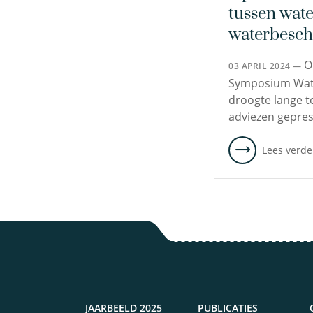
tussen wat
waterbesch
O
03 APRIL 2024 —
Symposium Wat
droogte lange t
adviezen gepre
Lees verde
JAARBEELD 2025
PUBLICATIES