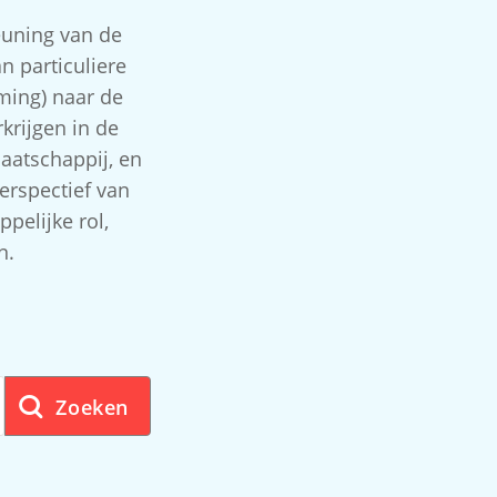
euning van de
n particuliere
ming) naar de
krijgen in de
aatschappij, en
erspectief van
pelijke rol,
n.
Zoeken