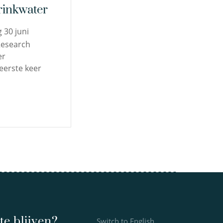
rinkwater
 30 juni
Research
er
eerste keer
e blijven?
Switch to English