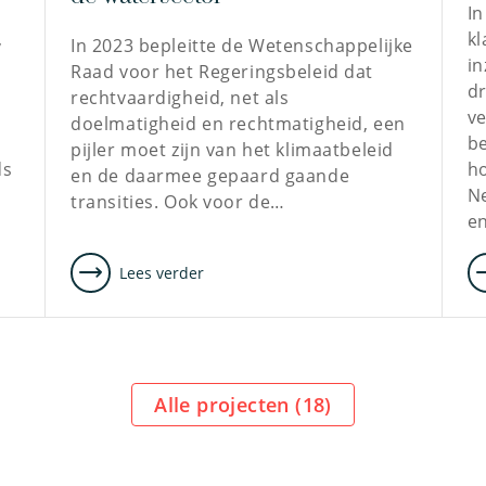
In
,
kl
In 2023 bepleitte de Wetenschappelijke
in
Raad voor het Regeringsbeleid dat
d
rechtvaardigheid, net als
v
doelmatigheid en rechtmatigheid, een
be
pijler moet zijn van het klimaatbeleid
ds
h
en de daarmee gepaard gaande
Ne
transities. Ook voor de…
e
Lees verder
Alle projecten (
18
)