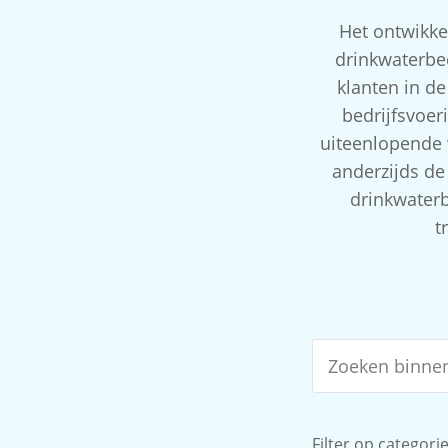
Het ontwikke
drinkwaterbed
klanten in d
bedrijfsvoer
uiteenlopende 
anderzijds de
drinkwaterb
t
Filter op categori