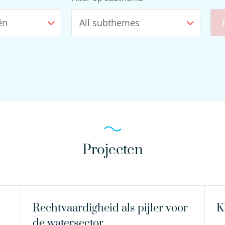
ën
All subthemes
Projecten
Rechtvaardigheid als pijler voor
K
de watersector