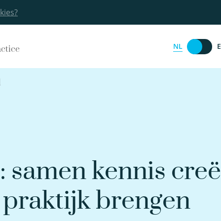
kies?
NL
actice
l
 samen kennis creë
 praktijk brengen