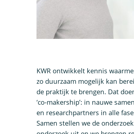
K
WR ontwikkelt kennis waarmee
zo duurzaam mogelijk kan berei
de praktijk te brengen. Dat doe
‘co-makership’: in nauwe same
en researchpartners in alle fas
Samen stellen we de onderzoe
onderzoek uit en we brengen re