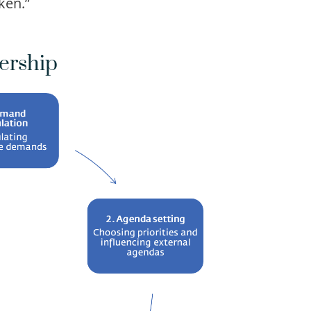
ken.”
ership