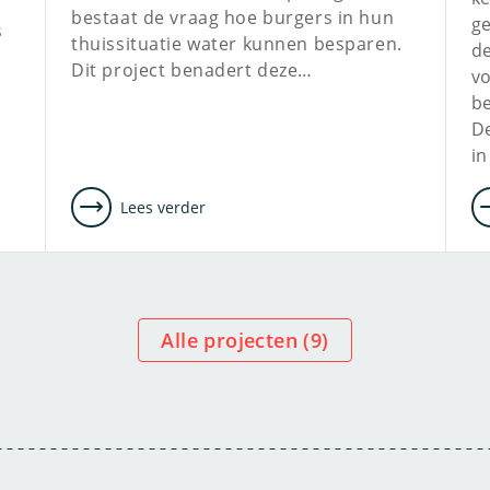
bestaat de vraag hoe burgers in hun
g
s
thuissituatie water kunnen besparen.
d
Dit project benadert deze…
vo
b
D
i
Lees verder
Alle projecten (
9
)