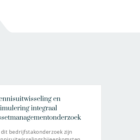
ennisuitwisseling en
timulering integraal
ssetmanagementonderzoek
 dit bedrijfstakonderzoek zijn
ennisuitwisselingsbijeenkomsten