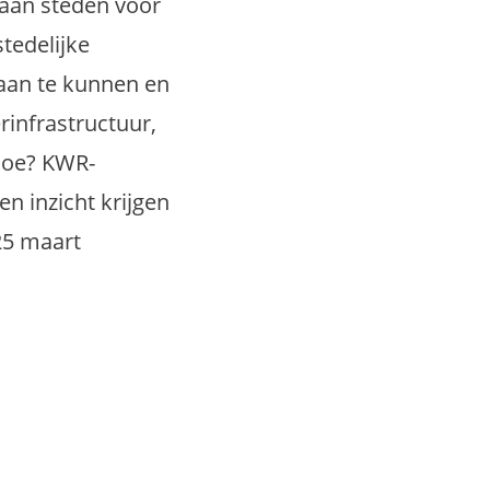
taan steden voor
tedelijke
 aan te kunnen en
rinfrastructuur,
 hoe? KWR-
 inzicht krijgen
25 maart