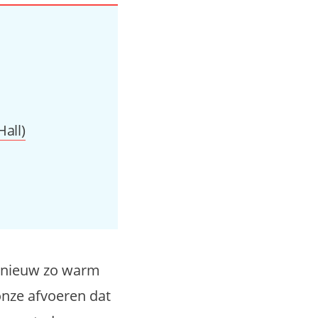
Hall)
opnieuw zo warm
 onze afvoeren dat