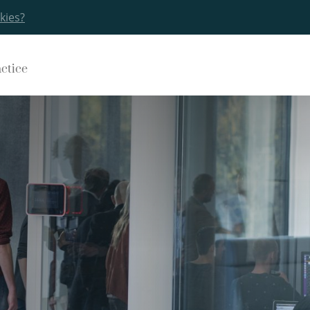
kies?
actice