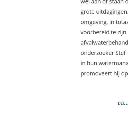
wel aan of staan 
grote uitdagingen
omgeving, in tota
voorbereid te zij
afvalwaterbehande
onderzoeker Stef 
in hun watermana
promoveert hij op 
DEL