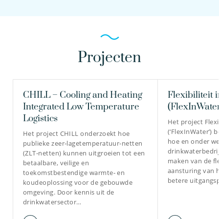
Projecten
CHILL – Cooling and Heating
Flexibiliteit 
Integrated Low Temperature
(FlexInWate
Logistics
Het project Flexi
(‘FlexInWater’) 
Het project CHILL onderzoekt hoe
hoe en onder we
publieke zeer‑lagetemperatuur‑netten
drinkwaterbedri
(ZLT‑netten) kunnen uitgroeien tot een
maken van de flex
betaalbare, veilige en
aansturing van 
toekomstbestendige warmte‑ en
betere uitgangs
koudeoplossing voor de gebouwde
omgeving. Door kennis uit de
drinkwatersector…