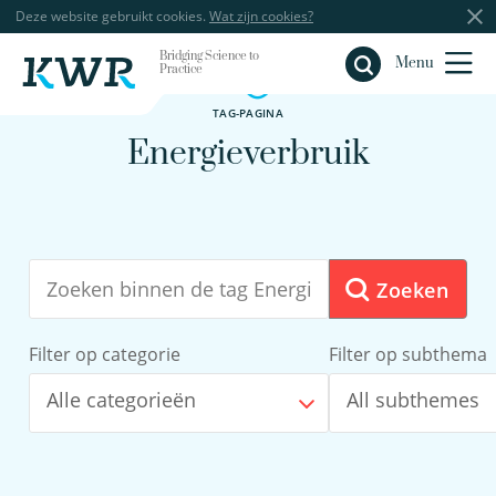
Deze website gebruikt cookies.
Wat zijn cookies?
Bridging Science to
Sluiten
Menu
Practice
TAG-PAGINA
Energieverbruik
Zoeken
Filter op categorie
Filter op subthema
Alle categorieën
All subthemes