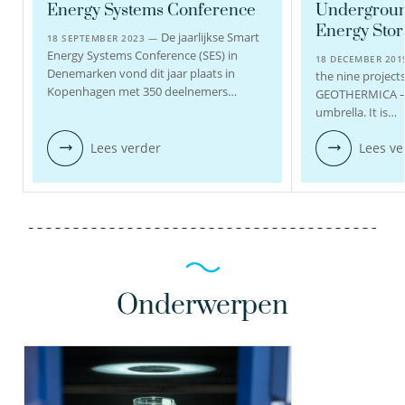
Energy Systems Conference
Undergrou
Energy Stor
bekijk profiel
De jaarlijkse Smart
18 SEPTEMBER 2023 —
Energy Systems Conference (SES) in
18 DECEMBER 20
Denemarken vond dit jaar plaats in
the nine projec
Kopenhagen met 350 deelnemers…
GEOTHERMICA –
umbrella. It is…
Lees verder
Lees ve
Onderwerpen