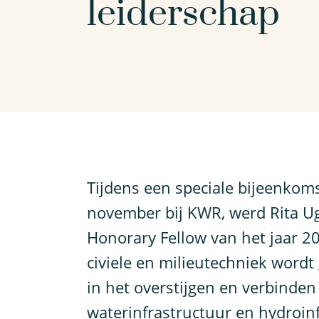
leiderschap
T
ijdens een speciale bijeenkom
november bij KWR, werd Rita Ug
Honorary Fellow van het jaar 2
civiele en milieutechniek word
in het overstijgen en verbinde
waterinfrastructuur en hydroin