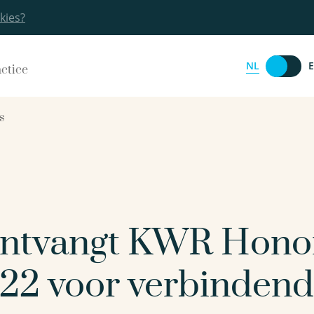
kies?
NL
actice
s
 ontvangt KWR Hono
22 voor verbindend