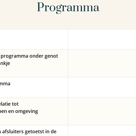
Programma
g programma onder genot
ankje
ramma
elatie tot
ppen en omgeving
 afsluiters getoetst in de