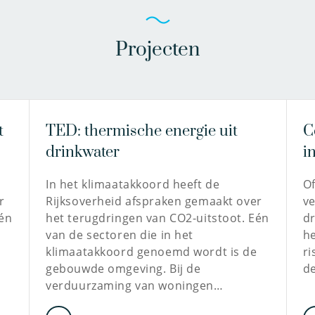
Projecten
t
TED: thermische energie uit
C
drinkwater
i
In het klimaatakkoord heeft de
Of
r
Rijksoverheid afspraken gemaakt over
ve
Eén
het terugdringen van CO2-uitstoot. Eén
d
van de sectoren die in het
he
klimaatakkoord genoemd wordt is de
ri
gebouwde omgeving. Bij de
de
verduurzaming van woningen…