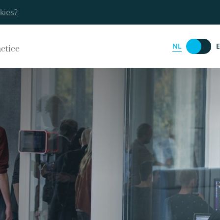
kies?
NL
actice