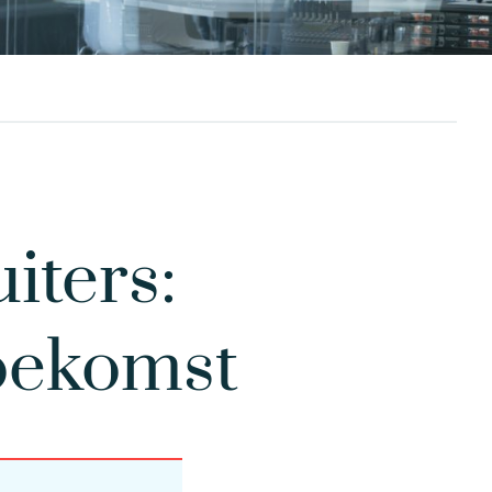
iters:
toekomst