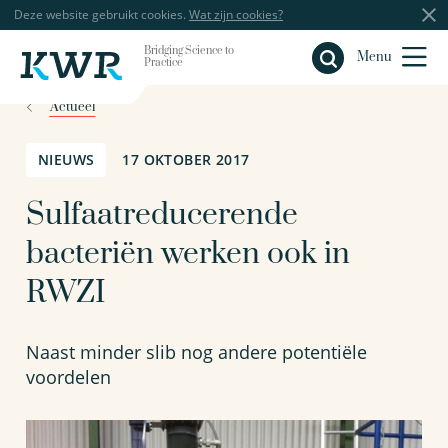
Deze website gebruikt cookies.
Wat zijn cookies?
Bridging Science to
Sluiten
Menu
Practice
Actueel
NIEUWS
17 OKTOBER 2017
Sulfaatreducerende
bacteriën werken ook in
RWZI
Naast minder slib nog andere potentiële
voordelen