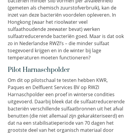
bacteriën minder slib vormen per afvaleenheid
(gemeten als chemisch zuurstofverbruik), kan de
inzet van deze bacteriën voordelen opleveren. In
Hongkong (waar het rioolwater veel
sulfaathoudende zeewater bevat) werken
sulfaatreducerende bacterïën goed. Maar is dat ook
zo in Nederlandse RWZI’s – die minder sulfaat
toegevoerd krijgen en in de winter bij lage
temperaturen moeten functioneren?
Pilot Harnaschpolder
Om dit op pilotschaal te testen hebben KWR,
Paques en Delfluent Services BV op RWZI
Harnaschpolder een proef in winterse condities
uitgevoerd. Daarbij bleek dat de sulfaatreducerende
bacteriën verschillende sulfaatbronnen uit het afval
benutten (die niet allemaal zijn gekarakteriseerd) en
dat na een stabilisatieperiode van 70 dagen het
grootste deel van het organisch materiaal door