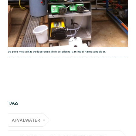
De pilot met sulfaatreducerend slib in de pilothal van RWZI Harnaschpolder.
TAGS
AFVALWATER