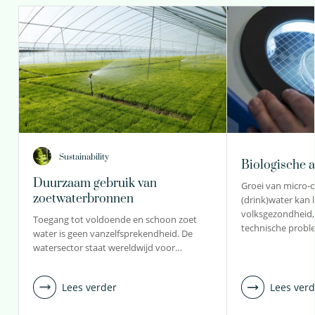
Sustainability
Biologische ac
Duurzaam gebruik van
Groei van micro-
zoetwaterbronnen
(drink)water kan l
volksgezondheid
Toegang tot voldoende en schoon zoet
technische prob
water is geen vanzelfsprekendheid. De
watersector staat wereldwijd voor…
Lees verder
Lees verd