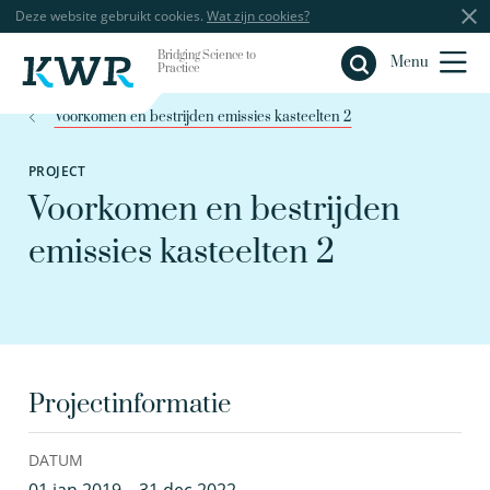
Deze website gebruikt cookies.
Wat zijn cookies?
Bridging Science to
Sluiten
Menu
Practice
Voorkomen en bestrijden emissies kasteelten 2
PROJECT
Voorkomen en bestrijden
emissies kasteelten 2
Projectinformatie
DATUM