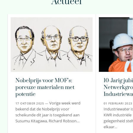
Actueel
Nobelprijs voor MOF’s:
10-Jarig ju
poreuze materialen met
Netwerkgr
potentie
Industriew
Vorige week werd
17 OKTOBER 2025 —
01 FEBRUARI 202
bekend dat de Nobelprijs voor
Industriewater 
scheikunde dit jaar is toegekend aan
KWR industriële 
Susumu Kitagawa, Richard Robson…
gelegenheid ste
elkaar…