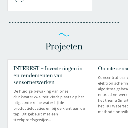
Projecten
INTEREST – Investeringen in
On-site sens
en rendementen van
Concentraties n
sensornetwerken
elektronische fi
algoritme gebas
De huidige bewaking van onze
neuraal netwerk
drinkwaterkwaliteit vindt plaats op het
het thema Smar
uitgaande reine water bij de
het TKI Watertec
productielocaties en bij de klant aan de
methode ontwik
tap. Dit gebeurt met een
steekproefsgewijze…