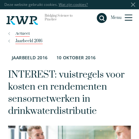
Deze website gebruikt cookies.
Wat zijn cookies?
Bridging Science to
Sluiten
Menu
Practice
Actueel
Jaarbeeld 2016
JAARBEELD 2016
10 OKTOBER 2016
INTEREST: vuistregels voor
kosten en rendementen
sensornetwerken in
drinkwaterdistributie