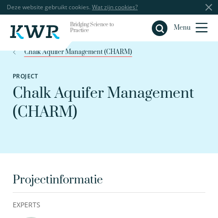
Deze website gebruikt cookies.
Wat zijn cookies?
Bridging Science to
Sluiten
Menu
Practice
Chalk Aquifer Management (CHARM)
PROJECT
Chalk Aquifer Management
(CHARM)
Projectinformatie
EXPERTS