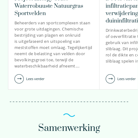
Waterrobuuste Natuurgras
infiltratiep
Sportvelden
verwijdering
030-6069734
duininfiltrat
Beheerders van sportcomplexen staan
voor grote uitdagingen. Chemische
Drinkwaterbedrij
Gijsbert.Cirkel@kwrwater.nl
bestrijding van plagen en onkruid
of oeverfiltrati
is uitgefaseerd en uitspoeling van
gebruik van infi
bekijk profiel
meststoffen moet omlaag. Tegelijkertijd
sliblaag. Dit pr
neemt de belasting van velden door
rol de dikte en 
bevolkingsgroei toe, terwijl de
sliblaag spelen 
waterbeschikbaarheid afneemt.…
Lees verder
Lees verder
Samenwerking