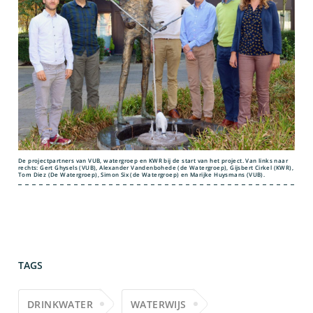
De projectpartners van VUB, watergroep en KWR bij de start van het project. Van links naar
rechts: Gert Ghysels (VUB), Alexander Vandenbohede (de Watergroep), Gijsbert Cirkel (KWR),
Tom Diez (De Watergroep), Simon Six (de Watergroep) en Marijke Huysmans (VUB).
TAGS
DRINKWATER
WATERWIJS