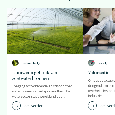
Sustainability
Society
Duurzaam gebruik van
Valorisatie
zoetwaterbronnen
Omdat de actuele
dringend om een 
Toegang tot voldoende en schoon zoet
overheidsinstanti
water is geen vanzelfsprekendheid. De
industrie…
watersector staat wereldwijd voor…
Lees verder
Lees verd