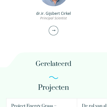
dr.ir. Gijsbert Cirkel
Principal Scientist
Gerelateerd
Projecten
dr.ir. Gijsbert Cirkel
Principal Scientist
Project Energy Grass –
De rol van sl