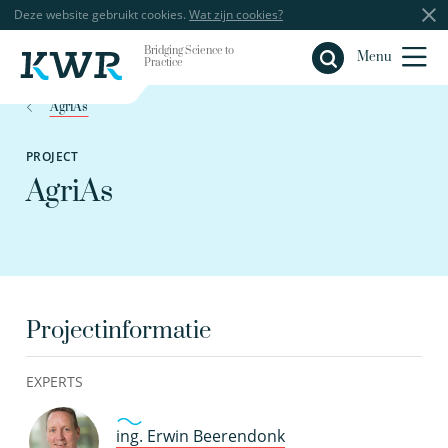
Deze website gebruikt cookies.
Wat zijn cookies?
Bridging Science to
Sluiten
Menu
Practice
AgriAs
PROJECT
AgriAs
Projectinformatie
EXPERTS
ing. Erwin Beerendonk