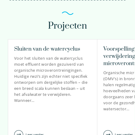
Projecten
Sluiten van de watercyclus
Voorspellin
verwijdering
Voor het sluiten van de watercyclus
microveront
moet effluent worden gezuiverd van
organische microverontreinigingen.
Organische micr
Huidige rwzi’s zijn echter niet specifiek
(OMV’s) in bron
ontworpen om dergelijke stoffen – die
halen regelmatig
een breed scala kunnen beslaan – uit
hoeveelheden va
het afvalwater te verwijderen.
doorgaans zeer l
Wanneer…
voor de gezondh
watersector…
Lees verder
Lees verder