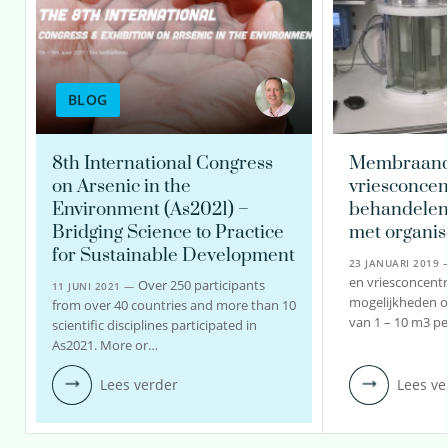
030-6069669
Erwin.Beerendonk@kwrwater.nl
BLOG
bekijk profiel
8th International Congress
Membraande
on Arsenic in the
vriesconcen
Environment (As2021) –
behandelen
Bridging Science to Practice
met organis
for Sustainable Development
23 JANUARI 2019
en vriesconcentr
Over 250 participants
11 JUNI 2021 —
mogelijkheden o
from over 40 countries and more than 10
van 1 – 10 m3 p
scientific disciplines participated in
As2021. More or…
Lees verder
Lees ve