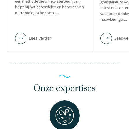
een methode die drinkwaterbedrijven
goedgekeurd vo
helpt bij het beoordelen en beheren van
intestinale ente
microbiologische risico’s…
waardoor drinkw
nauwkeuriger…
Lees verder
Lees ve
Onze expertises