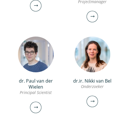
Projectmanager
dr. Frits van Charante
dr. Paul van der
dr.ir. Nikki van Bel
Onderzoeker
dr. Marcelle van der Waals
Wielen
Onderzoeker
Principal Scientist
Onderzoeker
Projectmanager
030-6069585
frits.van.charante@kwrwater.nl