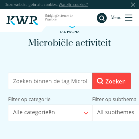
Deze website gebruikt cookies.
Wat zijn cookies?
Bridging Science to
Sluiten
Menu
Practice
TAG-PAGINA
Microbiële activiteit
Zoeken
Filter op categorie
Filter op subthema
Alle categorieën
All subthemes