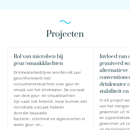
Projecten
Rol van microben bij
Invloed van
geur/smaakklachten
gezuiverd wa
alternatieve
Drinkwaterbedrijven worden elk jaar
conventione
geconfronteerd met
drinkwater o
consumentenklachten over geur en
smaak van het drinkwater. De oorzaak
stabiliteit e
van deze geur- en smaakklachten
In dit project w
zijn vaak niet bekend, maar kunnen een
van het mengen
microbiële oorzaak hebben
gewonnen uit n
doordat bepaalde
en oppervlaktew
bacterie-, schimmel en algensoorten in
gewonnen uit co
water geur- en…
op de biologisc