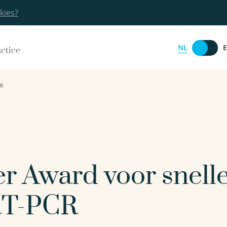
kies?
NL
actice
s
 Award voor snelle
 RT-PCR