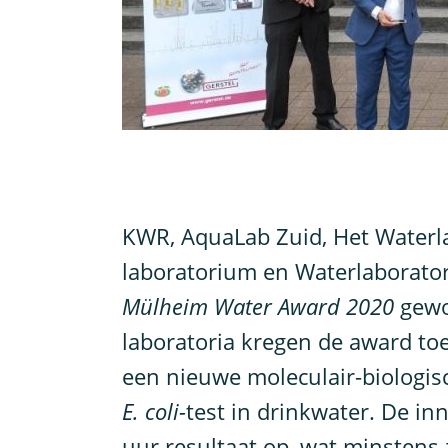
K
WR, AquaLab Zuid, Het Waterl
laboratorium en Waterlaborato
Mülheim Water Award 2020
gewo
laboratoria kregen de award t
een nieuwe moleculair-biologisc
E. coli-
test in drinkwater. De inn
uur resultaat op, wat minstens 