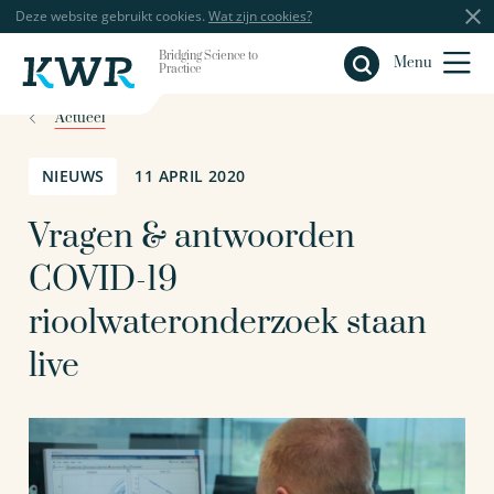
Deze website gebruikt cookies.
Wat zijn cookies?
Bridging Science to
Sluiten
Menu
Practice
Actueel
NIEUWS
11 APRIL 2020
Vragen & antwoorden
COVID-19
rioolwateronderzoek staan
live