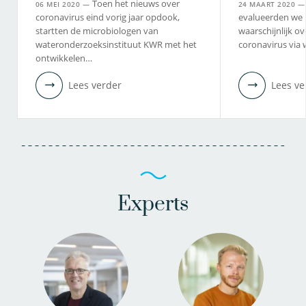
Toen het nieuws over
06 MEI 2020 —
24 MAART 2020 
coronavirus eind vorig jaar opdook,
evalueerden we 
startten de microbiologen van
waarschijnlijk o
wateronderzoeksinstituut KWR met het
coronavirus via 
ontwikkelen…
Lees verder
Lees ve
Experts