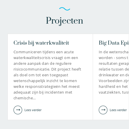
Projecten
Crisis bij waterkwaliteit
Big Data Ep
Communiceren tijdens een acute
In de wetenschap
waterkwaliteitscrisis vraagt om een
worden - soms te
andere aanpak dan de reguliere
resultaten gera
risicocommunicatie. Dit project heeft
relatie tussen de
als doel om tot een toegepast
drinkwater en d
wetenschappelijk inzicht te komen
Voorbeelden zijn
welke responsstrategieën het meest
hardheid en het
adequaat zijn bij incidenten met
vaatziekten, tu
chemische…
Lees verder
Lees verder