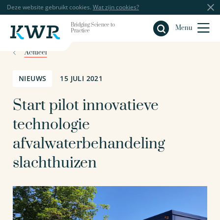
Deze website gebruikt cookies.
Wat zijn cookies?
Bridging Science to
Sluiten
Menu
Practice
Actueel
NIEUWS
15 JULI 2021
Start pilot innovatieve
technologie
afvalwaterbehandeling
slachthuizen