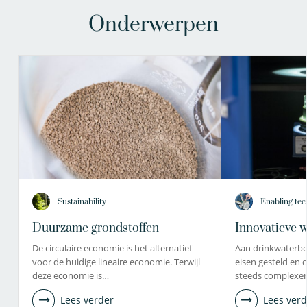
Onderwerpen
Sustainability
Enabling tec
Duurzame grondstoffen
Innovatieve 
De circulaire economie is het alternatief
Aan drinkwaterbe
voor de huidige lineaire economie. Terwijl
eisen gesteld en
deze economie is…
steeds complexer
Lees verder
Lees verd