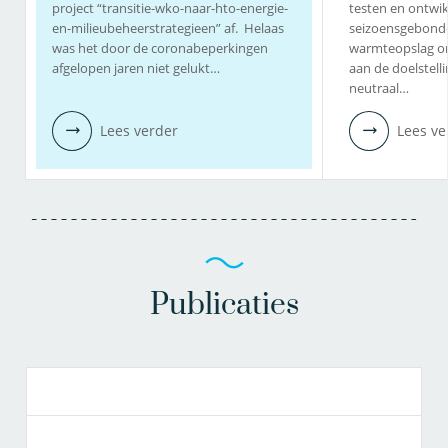
project “transitie-wko-naar-hto-energie-
testen en ontwi
en-milieubeheerstrategieen” af. Helaas
seizoensgebond
was het door de coronabeperkingen
warmteopslag o
afgelopen jaren niet gelukt…
aan de doelstell
neutraal…
Lees verder
Lees ve
Publicaties