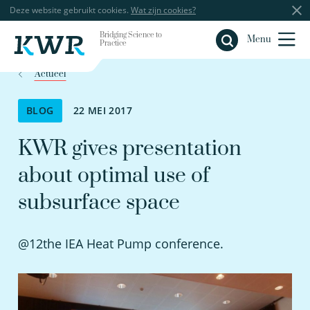
Deze website gebruikt cookies.
Wat zijn cookies?
Bridging Science to
Sluiten
Menu
Practice
Actueel
BLOG
22 MEI 2017
KWR gives presentation
about optimal use of
subsurface space
@12the IEA Heat Pump conference.