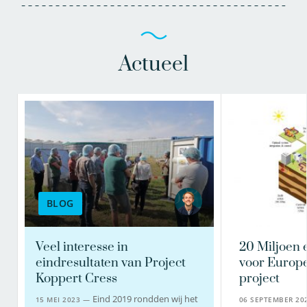
Actueel
BLOG
Veel interesse in
20 Miljoen 
eindresultaten van Project
voor Europ
Koppert Cress
project
Eind 2019 rondden wij het
15 MEI 2023 —
06 SEPTEMBER 2