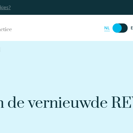
kies?
NL
actice
l
in de vernieuwde 