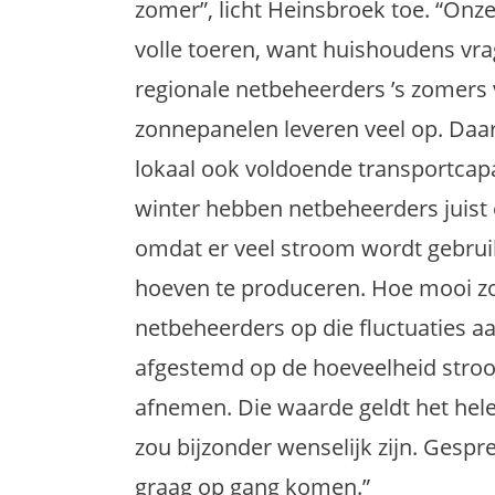
zomer”, licht Heinsbroek toe. “
Onze
volle toeren, want
huishoudens vra
regionale
netbeheerders
’
s
zomer
s
zonnepanelen
leveren veel op.
Daar
lokaal ook voldoende transportcapa
winter hebben netbeheerders
juist
omdat er veel stroom wordt gebrui
hoeven te produceren. Hoe mooi zo
netbeheerders op
die fluctuaties
aa
afgestemd op de
hoeveelheid stro
afnemen.
Die waarde geldt het hele
zou bijzonder wenselijk zijn.
G
espre
graag
op gang komen.
”