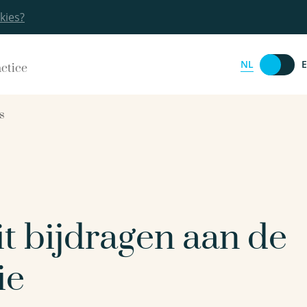
kies?
NL
actice
s
eit bijdragen aan de
ie