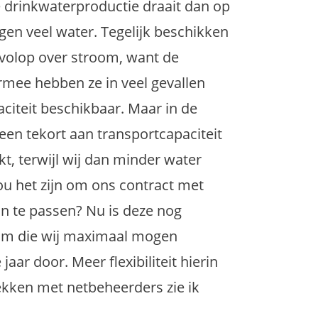
 drinkwaterproductie
draait
dan op
gen veel water
.
Tegelijk
beschikken
vol
op
over stroom, want de
mee hebben ze in veel gevallen
citeit beschikbaar.
Maar in de
een tekort
aan transportcapaciteit
kt
, terwijl wij dan minder water
u het zijn
om
ons
contract met
n
te
passen?
Nu
is deze
nog
om die
wij
maximaal m
ogen
 jaar door.
Meer flexibiliteit hierin
kken met netbeheerders zie ik