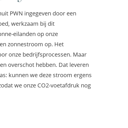
uit
PWN ingegeven door een
loed
, werkzaam bij dit
zonne
-eilanden op onze
en zonnestroom op. Het
or onze bedrijfsprocessen.
Maar
een overschot hebben
. Dat leveren
was:
kunnen we
deze stroom
ergens
odat we onze
CO
2
-voetafdruk nog