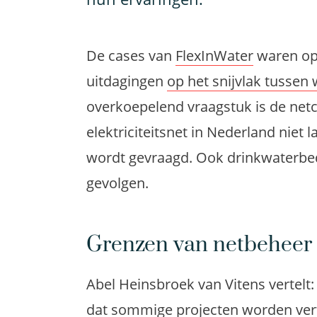
De cases
van
FlexInWater
waren opg
uitdagingen
op het snijvlak tussen
overkoepelend vraagstuk is
de netc
elektriciteitsnet in Nederland
niet l
wordt gevraagd. Ook drinkwaterbed
gevolgen
.
Grenzen van netbeheer
Abel
Heinsbroek van
Vitens
vertelt
dat sommige projecten worden ver