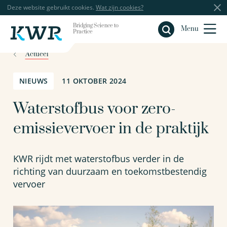
Deze website gebruikt cookies.
Wat zijn cookies?
Bridging Science to
Sluiten
Menu
Practice
Actueel
NIEUWS
11 OKTOBER 2024
Waterstofbus voor zero-
emissievervoer in de praktijk
KWR rijdt met waterstofbus verder in de
richting van duurzaam en toekomstbestendig
vervoer