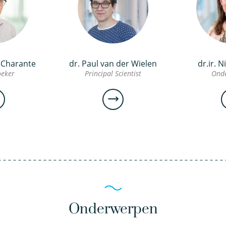
n Charante
dr. Paul van der Wielen
dr.ir. N
eker
Principal Scientist
Ond
. Frits
dr.
n
Paul
arante
van
der
erzoeker
Frits
Wielen
van
Onderwerpen
Principal
Paul
Charante
van
Scientist