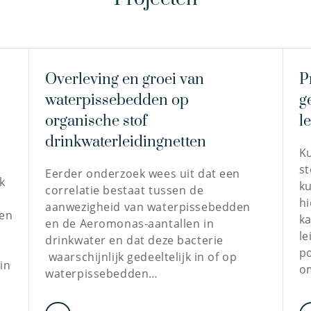
Overleving en groei van
P
waterpissebedden op
g
organische stof
l
drinkwaterleidingnetten
K
st
Eerder onderzoek wees uit dat een
k
ku
correlatie bestaat tussen de
hi
aanwezigheid van waterpissebedden
een
ka
en de Aeromonas-aantallen in
le
drinkwater en dat deze bacterie
po
waarschijnlijk gedeeltelijk in of op
in
o
waterpissebedden…