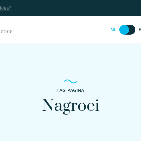
kies?
NL
actice
TAG-PAGINA
Nagroei