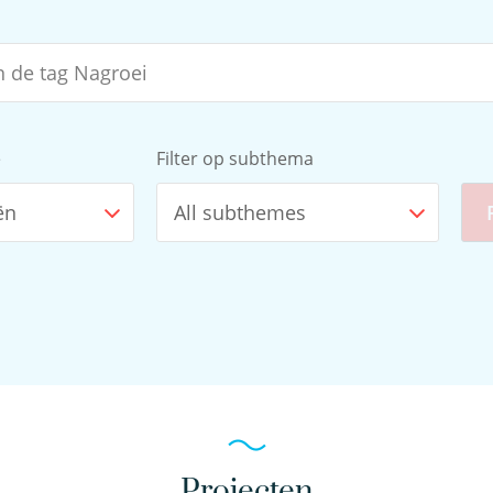
e
Filter op subthema
ën
All subthemes
Projecten