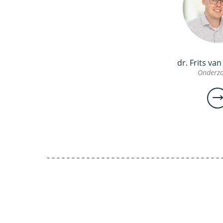
dr. Frits va
Onderzo
dr
va
Ch
Ond