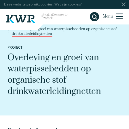
Deze website gebruikt cookies.
Wat zijn cookies?
Bridging Science to
Sluiten
Menu
Practice
Overleving en groei van waterpissebedden op organische stof
drinkwaterleidingnetten
PROJECT
Overleving en groei van
waterpissebedden op
organische stof
drinkwaterleidingnetten