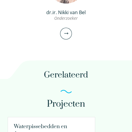
dr.ir. Nikki van Bel
Onderzoeker
Gerelateerd
Projecten
dr.ir. Nikki van Bel
Onderzoeker
Waterpissebedden en