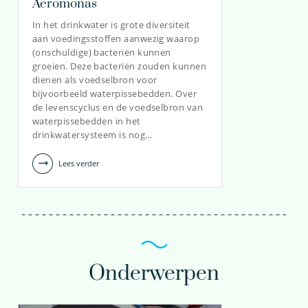
Aeromonas
In het drinkwater is grote diversiteit
030-6069516
aan voedingsstoffen aanwezig waarop
(onschuldige) bacteriën kunnen
nikki.van.bel@kwrwater.nl
groeien. Deze bacteriën zouden kunnen
dienen als voedselbron voor
bekijk profiel
bijvoorbeeld waterpissebedden. Over
de levenscyclus en de voedselbron van
waterpissebedden in het
drinkwatersysteem is nog…
Lees verder
Onderwerpen