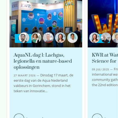
BLOG
BLOG
AquaNL dag 1: Lachgas,
KWR at Wat
legionella en nature‑based
Science for
oplossingen
Fr
09 JULI 2025 —
international wa
Dinsdag 17 maart, de
27 MAART 2026 —
community gathe
eerste dag van de Aqua Nederland
the 22nd edition
vakbeurs in Gorinchem, stond in het
teken van innovatie…