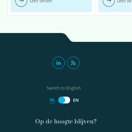
Lees verder
Lees ve
Switch to English
NL
EN
Op de hoogte blijven?