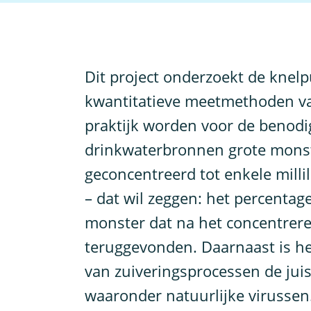
D
it project onderzoekt de knel
kwantitatieve meetmethoden van
praktijk worden voor de benod
drinkwaterbronnen grote monst
geconcentreerd tot enkele millil
– dat wil zeggen: het percentag
monster dat na het concentrer
teruggevonden. Daarnaast is het
van zuiveringsprocessen de juis
waaronder natuurlijke virussen