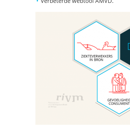
Verbeterde webtool AMVD.