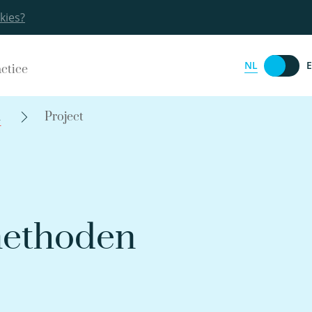
kies?
NL
actice
n
Project
ethoden