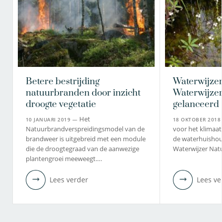
Betere bestrijding
Waterwijze
natuurbranden door inzicht
Waterwijze
droogte vegetatie
gelanceerd
Het
10 JANUARI 2019 —
18 OKTOBER 201
Natuurbrandverspreidingsmodel van de
voor het klimaat
brandweer is uitgebreid met een module
de waterhuishou
die de droogtegraad van de aanwezige
Waterwijzer Na
plantengroei meeweegt.…
Lees verder
Lees ve