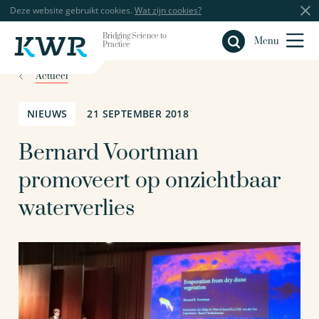
Deze website gebruikt cookies.
Wat zijn cookies?
Bridging Science to
Sluiten
Menu
Practice
Actueel
NIEUWS
21 SEPTEMBER 2018
Bernard Voortman
promoveert op onzichtbaar
waterverlies