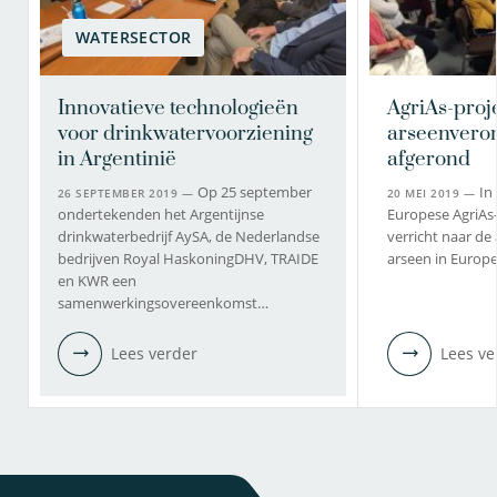
WATERSECTOR
Innovatieve technologieën
AgriAs-proj
voor drinkwatervoorziening
arseenveron
in Argentinië
afgerond
Op 25 september
In
26 SEPTEMBER 2019 —
20 MEI 2019 —
ondertekenden het Argentijnse
Europese AgriAs-
drinkwaterbedrijf AySA, de Nederlandse
verricht naar de
bedrijven Royal HaskoningDHV, TRAIDE
arseen in Euro
en KWR een
samenwerkingsovereenkomst…
Lees verder
Lees ve