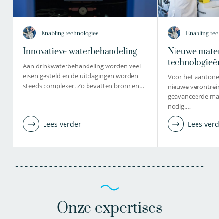
Enabling technologies
Enabling tec
Innovatieve waterbehandeling
Nieuwe mater
technologieë
Aan drinkwaterbehandeling worden veel
eisen gesteld en de uitdagingen worden
Voor het aantone
steeds complexer. Zo bevatten bronnen…
nieuwe verontrein
geavanceerde mat
nodig.…
Lees verder
Lees verd
Onze expertises