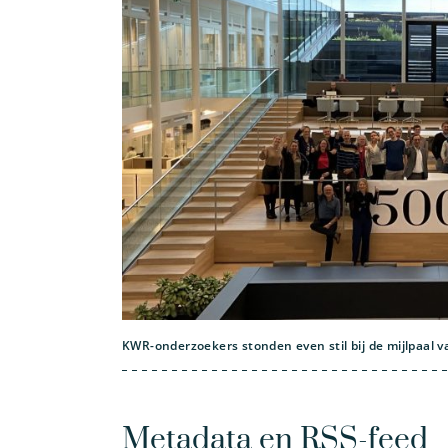
KWR-onderzoekers stonden even stil bij de mijlpaal va
Metadata en RSS-feed