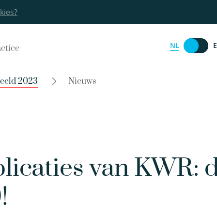
kies?
NL
actice
beeld 2023
Nieuws
icaties van KWR: de
!