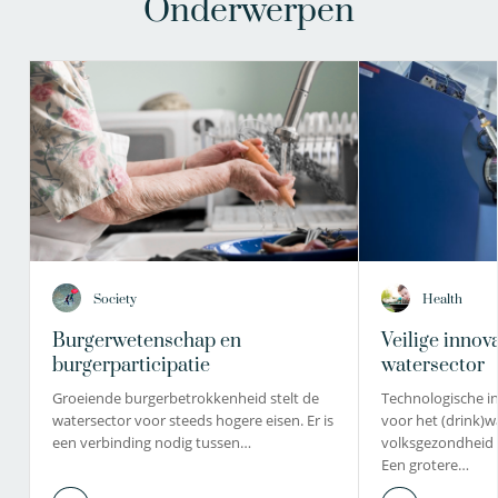
Onderwerpen
Society
Health
Burgerwetenschap en
Veilige innov
burgerparticipatie
watersector
Groeiende burgerbetrokkenheid stelt de
Technologische in
watersector voor steeds hogere eisen. Er is
voor het (drink)w
een verbinding nodig tussen…
volksgezondheid 
Een grotere…