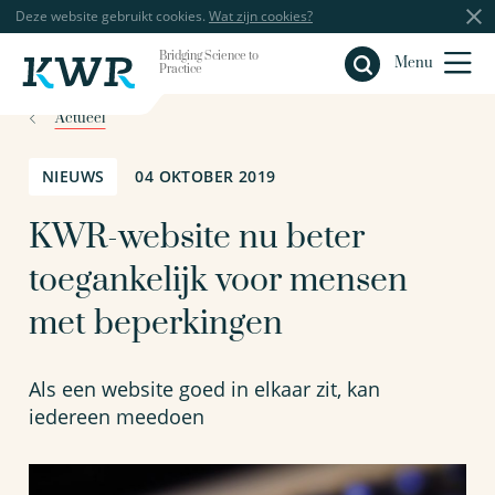
Deze website gebruikt cookies.
Wat zijn cookies?
Bridging Science to
Sluiten
Menu
Practice
Actueel
NIEUWS
04 OKTOBER 2019
KWR-website nu beter
toegankelijk voor mensen
met beperkingen
Als een website goed in elkaar zit, kan
iedereen meedoen