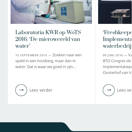
Laboratoria KWR op WoTS
‘Freshkeepe
2016: ‘De microwereld van
Implementat
water’
waterbedri
Zoeken naar een
Va
15 SEPTEMBER 2016 —
09 JUNI 2016 —
speld in een hooiberg, maar dan in
BTO Congres de 
water. Dat is waar we goed in zijn…
Implementatiepri
Oosterhof van V
Lees verder
Lees ve