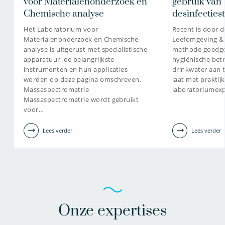
voor Materialenonderzoek en
gebruik van
Chemische analyse
desinfectie
Het Laboratorium voor
Recent is door d
Materialenonderzoek en Chemische
Leefomgeving & 
analyse is uitgerust met specialistische
methode goedge
apparatuur, de belangrijkste
hygiënische bet
instrumenten en hun applicaties
drinkwater aan 
worden op deze pagina omschreven.
laat met prakti
Massaspectrometrie
laboratoriumex
Massaspectrometrie wordt gebruikt
voor…
Lees verder
Lees verder
Onze expertises