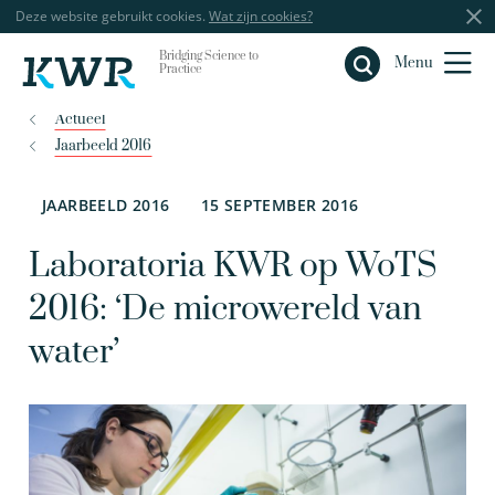
Deze website gebruikt cookies.
Wat zijn cookies?
Bridging Science to
Sluiten
Menu
Practice
Actueel
Jaarbeeld 2016
JAARBEELD 2016
15 SEPTEMBER 2016
Laboratoria KWR op WoTS
2016: ‘De microwereld van
water’