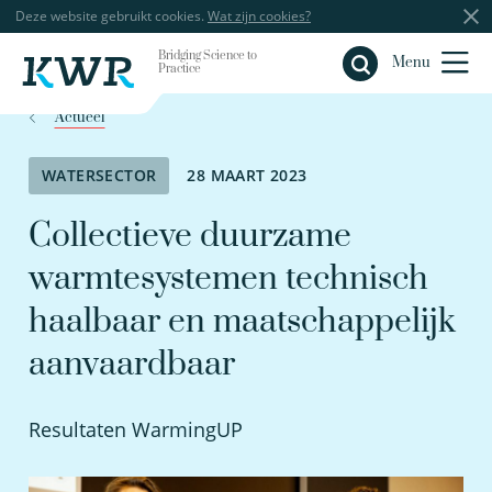
Deze website gebruikt cookies.
Wat zijn cookies?
Bridging Science to
Sluiten
Menu
Practice
Actueel
WATERSECTOR
28 MAART 2023
Collectieve duurzame
warmtesystemen technisch
haalbaar en maatschappelijk
aanvaardbaar
Resultaten WarmingUP