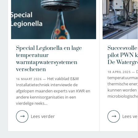
Special Legionella en lage
Succesvolle
temperatuur
pilot PWN kr
warmtapwatersystemen
De Watergr
verschenen
18 APRIL 2025 —
temperatuurmarg
Het vakblad E&W
16 MAART 2026 —
thermische energ
Installatietechniek interviewde de
kunnen worden v
afgelopen maanden experts van KWR en
microbiologische
andere kennisorganisaties in een
vierdelige reeks…
Lees verder
Lees ve