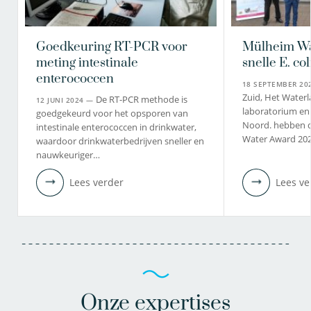
Goedkeuring RT-PCR voor
Mülheim Wa
meting intestinale
snelle E. co
enterococcen
18 SEPTEMBER 2
Zuid, Het Waterl
De RT-PCR methode is
12 JUNI 2024 —
laboratorium en
goedgekeurd voor het opsporen van
Noord. hebben 
intestinale enterococcen in drinkwater,
Water Award 20
waardoor drinkwaterbedrijven sneller en
nauwkeuriger…
Lees verder
Lees ve
Onze expertises