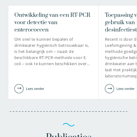
Ontwikkeling van een RT-PCR
Toepassing 
voor detectie van
gebruik van
enterococcen
desinfectie
Om snel te kunnen bepalen of
Recent is door d
drinkwater hygiënisch betrouwbaar is,
Leefomgeving & 
is het belangrijk om – naast de
methode goedge
beschikbare RT-PCR-methode voor E.
hygiënische bet
coli – ook te kunnen beschikken over…
drinkwater aan 
laat met prakti
laboratoriumex
Lees verder
Lees verder