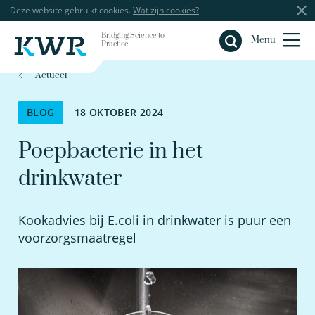
Deze website gebruikt cookies.
Wat zijn cookies?
Bridging Science to
Sluiten
Menu
Practice
Actueel
BLOG
18 OKTOBER 2024
Poepbacterie in het
drinkwater
Kookadvies bij E.coli in drinkwater is puur een
voorzorgsmaatregel