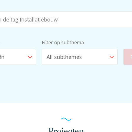
e
Filter op subthema
ën
All subthemes
Projecten