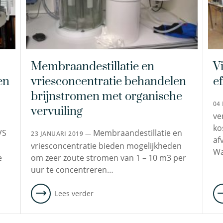
het
behalen
van
zijn
master
Membraandestillatie en
V
geofysica
en
vriesconcentratie behandelen
ef
werkte
hij
brijnstromen met organische
04
vier
vervuiling
ve
jaar
ko
lang
VS
Membraandestillatie en
23 JANUARI 2019 —
af
in
vriesconcentratie bieden mogelijkheden
Wa
een
e
om zeer zoute stromen van 1 – 10 m3 per
PhD-
uur te concentreren…
positie
aan
Lees verder
de
Universiteit