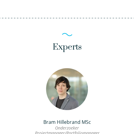
Experts
Bram Hillebrand MSc
Onderzoeker
Projectmanager/Portfoliomanager